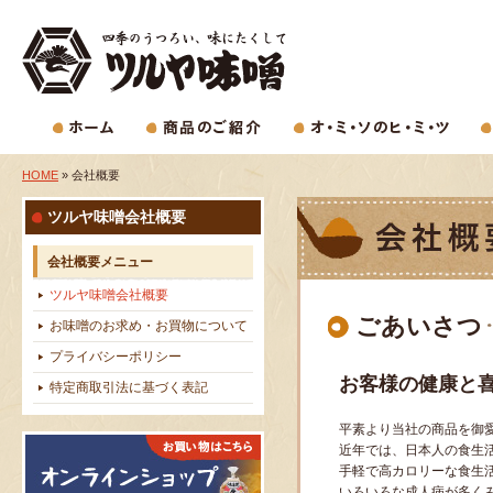
HOME
» 会社概要
ツルヤ味噌会社概要
会社概要メニュー
ツルヤ味噌会社概要
ごあいさつ
お味噌のお求め・お買物について
プライバシーポリシー
お客様の健康と
特定商取引法に基づく表記
平素より当社の商品を御
近年では、日本人の食生
手軽で高カロリーな食生
いろいろな成人病が多く