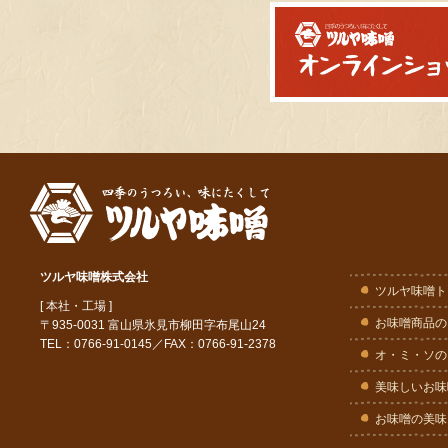
ツルヤ味噌株式会社
ツルヤ味噌ト
[ 本社・工場 ]
お味噌商品の
〒935-0031 富山県氷見市柳田字布尾山24
TEL：0766-91-0145／FAX：0766-91-2378
オ・ミ・ソの
美味しいお味
お味噌の美味