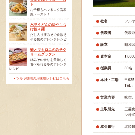
ト
お子様もハマるコク旨和
風トースト！
社名
ツル
氷見うどんの冷やしつ
け担々麺
代表者
代表
だし入り液みそで食欲そ
そる夏のアレンジレシピ
設立
昭和5
鮭とマカロニのみそク
リームグラタン
資本金
1,00
鍋みその余りを美味しく
食べられる冬のアレンジ
従業員
30名
レシピ
ツルヤ味噌のお味噌レシピはこちら
本社・工場
〒93
TEL：
営業内容
味噌
主取引先
三菱
ン株
取引銀行
北陸