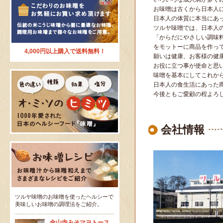
お味噌は古くから日本人
日本人の体質に本当にあ
ツルヤ味噌では、日本人
「からだにやさしい調味
をモットーに商品を作っ
4,000円以上購入で送料無料！
願いは健康、お客様の健
お役に立つ事が使命と思
味噌を基本にしてこれか
日本人の食生活にあった
今後ともご愛顧の程よろ
会社情報
ツルヤ味噌のお味噌を使ったヘルシーで
美味しいお味噌の調理法をご紹介。
金山寺みそマヨトース